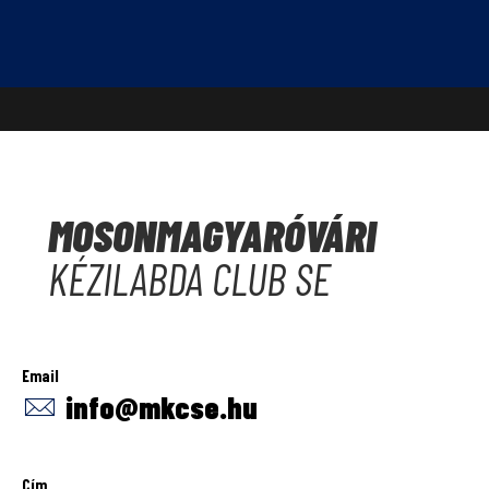
Skip
to
content
MOSONMAGYARÓVÁRI
KÉZILABDA CLUB SE
Email
info@mkcse.hu
Cím