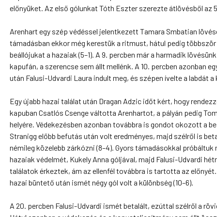
előnyüket. Az első gólunkat Tóth Eszter szerezte átlövésből az 5.
Arenhart egy szép védéssel jelentkezett Tamara Smbatian lövésé
támadásban ekkor még kerestük a ritmust, hátul pedig többször 
beállójukat a hazaiak (5–1). A 9. percben már a harmadik lövésünk
kapufán, a szerencse sem állt mellénk. A 10. percben azonban eg
után Falusi-Udvardi Laura indult meg, és szépen ívelte a labdát a 
Egy újabb hazai találat után Dragan Adzic időt kért, hogy rendezz
kapuban Csatlós Csenge váltotta Arenhartot, a pályán pedig To
helyére. Védekezésben azonban továbbra is gondot okozott a beál
Stranigg előbb befutás után volt eredményes, majd szélről is betalá
némileg közelebb zárkózni (8–4). Gyors támadásokkal próbáltuk
hazaiak védelmét, Kukely Anna góljával, majd Falusi-Udvardi hé
találatok érkeztek, ám az ellenfél továbbra is tartotta az előnyét
hazai büntető után ismét négy gól volt a különbség (10–6).
A 20. percben Falusi-Udvardi ismét betalált, ezúttal szélről a rövid