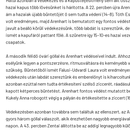
Hátul azonban a védekezés és a kapusteljesítmény sem állt öss
hazai kapus több lövésünket is hárította. A 22. percben újra Arenh
ám a hazaiak újabb büntetőjét ő sem tudta védeni (14–8). Tóth E
volt eredményes, majd Arenhart is bemutatott egy fontos védést. 
javult a beálló körüli védekezésünk, több labdát is szereztünk, 
ismét a kapufáról pattant fölé. A szünetre így 15–10-es hazai vez
csapatok.
A második félidő óvári góllal és Arenhart védéseivel indult. Ahh
esélyünk legyen a pontszerzésre, ritmusváltásra és keményebb 
szükség. Büntetőből ismét Falusi-Udvardi Laura volt eredményes
védekezés után labdát szereztünk és emberelőnyt is kiharcoltun
azonban ezúttal nem tudta értékesíteni szélső ziccerét, ráadásul
kapott kétperces büntetést. Arenhart fontos védést mutatott be
Kukely Anna robogott végig a pályán és értékesítette a ziccert (16
Védekezésben azonban továbbra sem találtuk az ellenszert, az A
gyors három góllal válaszolt, akik érezhetően nagyobb energiával
napon. A 43. percben Zentai állította be az addigi legnagyobb kü