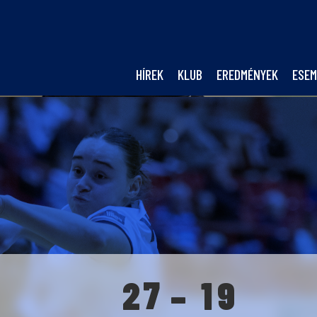
0
2
1
3
2
4
HÍREK
KLUB
EREDMÉNYEK
ESEM
3
5
4
6
0
5
7
1
6
0
8
2
7
1
9
-