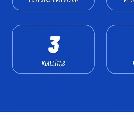
6
2
2
7
3
3
8
4
4
KIÁLLÍTÁS
9
5
5
0
6
6