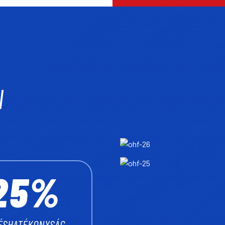
1
2
0
3
N
1
4
0
2
5
%
1
ÉSHATÉKONYSÁG