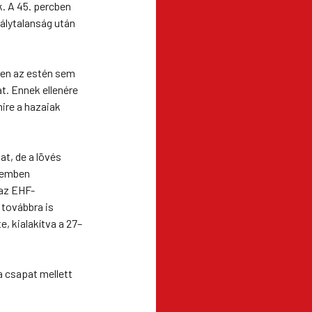
k. A 45. percben
bálytalanság után
zen az estén sem
. Ennek ellenére
mire a hazaiak
at, de a lövés
rdemben
 az EHF-
 továbbra is
, kialakítva a 27–
0
a csapat mellett