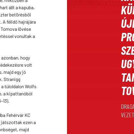
ze, miközben a
KÜ
art állt a kapuba,
szter betörésből
ÚJ
A félidő hajrájára
de Tomova lövése
PR
etéssel vonultak a
SZ
oz azonban, hogy
UG
védekezésre volt
, majd egy jó
TA
k. Stranigg
TO
 a túloldalon Wolfs
, a kipattanóból
–13).
DRAGA
VEZE
lba Fehérvár KC
 játszottak ezen a
lönbséget, majd