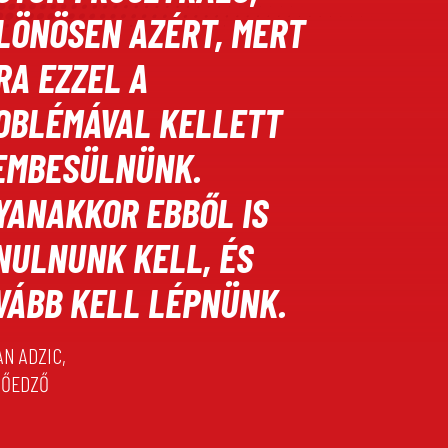
LÖNÖSEN AZÉRT, MERT
RA EZZEL A
OBLÉMÁVAL KELLETT
EMBESÜLNÜNK.
YANAKKOR EBBŐL IS
NULNUNK KELL, ÉS
VÁBB KELL LÉPNÜNK.
N ADZIC,
TŐEDZŐ