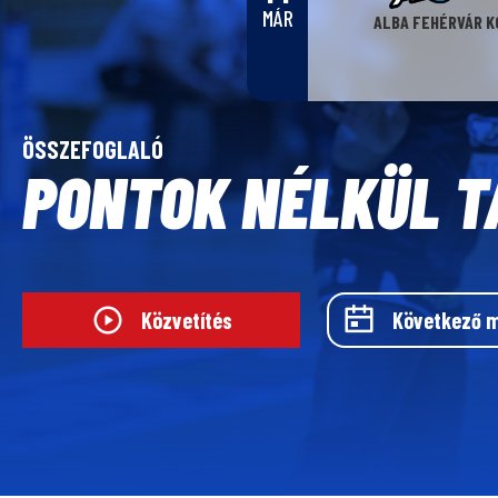
MÁR
ALBA FEHÉRVÁR K
ÖSSZEFOGLALÓ
PONTOK NÉLKÜL T
Közvetítés
Következő 