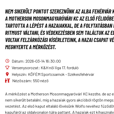
NEM SIKERÜLT PONTOT SZEREZNÜNK AZ ALBA FEHÉRVÁR 
A MOTHERSON MOSONMAGYARÓVÁRI KC AZ ELSŐ FÉLIDŐB
TARTOTTA A LÉPÉST A HAZAIAKKAL, DE A FOLYTATÁSBAN
RITMUST VÁLTANI, ÉS VÉDEKEZÉSBEN SEM TALÁLTUK AZ E
VOLTAK FELZÁRKÓZÁSI KÍSÉRLETEINK, A HAZAI CSAPAT VÉ
MEGNYERTE A MÉRKŐZÉST.
Dátum: 2026-03-14 16:30:00
Versenysorozat: K&H női liga 17. forduló
Helyszín: KÖFÉM Sportcsarnok - Székesfehérvár
Nézőszám: 550 néző
A mérkőzést a Motherson Mosonmagyaróvári KC kezdte, de az e
nem sikerült betalálni, míg a hazaiak gyors akcióból rögtön meg
vezetést. Az első kaput eltaláló lövésünk Wolfs nevéhez fűződöt
kapufáról az oldalvonalon túlra pattant. A hazaiak ezt kihasznál