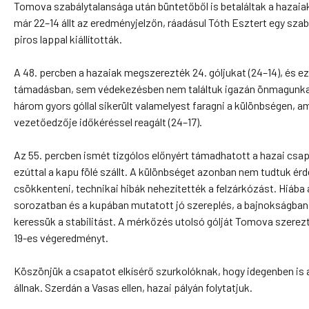
Tomova szabálytalansága után büntetőből is betaláltak a hazaia
már 22–14 állt az eredményjelzőn, ráadásul Tóth Esztert egy sza
piros lappal kiállították.
A 48. percben a hazaiak megszerezték 24. góljukat (24–14), és e
támadásban, sem védekezésben nem találtuk igazán önmagunkat
három gyors góllal sikerült valamelyest faragni a különbségen, a
vezetőedzője időkéréssel reagált (24–17).
Az 55. percben ismét tízgólos előnyért támadhatott a hazai csap
ezúttal a kapu fölé szállt. A különbséget azonban nem tudtuk é
csökkenteni, technikai hibák nehezítették a felzárkózást. Hiába
sorozatban és a kupában mutatott jó szereplés, a bajnokságban
keressük a stabilitást. A mérkőzés utolsó gólját Tomova szerezte
19-es végeredményt.
0
Köszönjük a csapatot elkísérő szurkolóknak, hogy idegenben is 
állnak. Szerdán a Vasas ellen, hazai pályán folytatjuk.