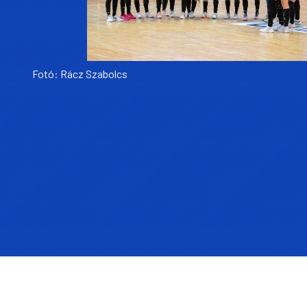
Fotó: Rácz Szabolcs
0
0
1
1
2
2
3
3