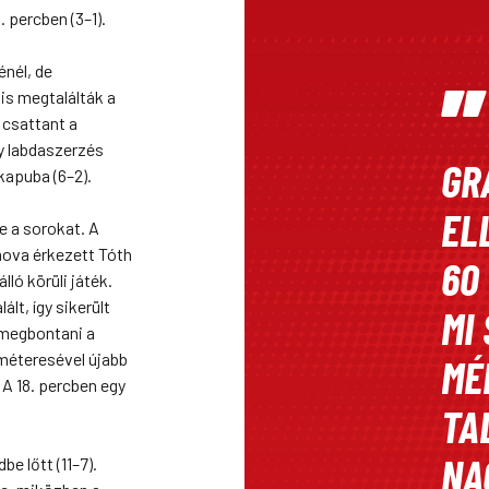
 percben (3–1).
nél, de
is megtalálták a
 csattant a
y labdaszerzés
GR
kapuba (6–2).
EL
e a sorokat. A
mova érkezett Tóth
60
ló körüli játék.
lt, így sikerült
MI
 megbontani a
tméteresével újabb
MÉ
. A 18. percben egy
TA
NA
be lőtt (11–7).