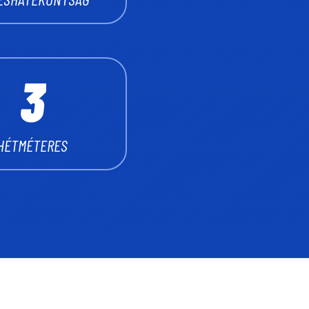
3
6
2
4
7
3
5
8
4
HÉTMÉTERES
6
9
5
7
0
6