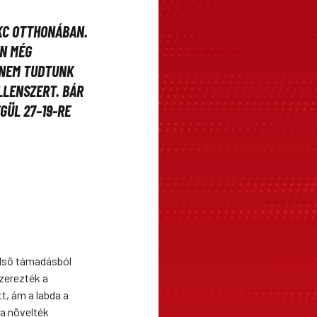
0
KC OTTHONÁBAN.
EN MÉG
 NEM TUDTUNK
LLENSZERT. BÁR
GÜL 27–19-RE
lső támadásból
szerezték a
t, ám a labda a
va növelték