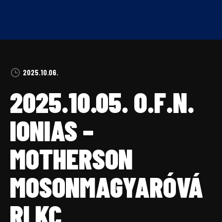
Skip
to
content
2025.10.06.
2025.10.05. O.F.N.
IONIAS –
MOTHERSON
MOSONMAGYARÓVÁ
RI KC