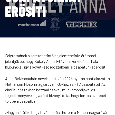
ERŐSÍTI
Folytatódnak a keretet érintő bejelentéseink: örömmel
jelentjük be, hogy Kukely Anna 1+1 éves szerződést írt alá
klubunkkal, így a következő időszakban is csapatunkat erősíti.
Anna Békéscsabán nevelkedett, és 2024 nyarán csatlakozott a
Motherson Mosonmagyaróvári KC-hoz az FTC csapatától. Az
elmúlt időszakban hozzáállásával, munkamoráljával és
teljesítményével egyaránt bizonyította, hogy fontos szerepet
tölt be a csapatban.
„Nagyon örülök, hogy tovább erősíthetem a Mosonmagyaróvár