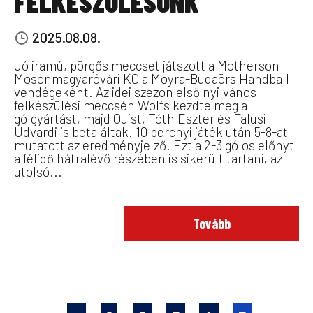
FELKÉSZÜLÉSÜNK
2025.08.08.
Jó iramú, pörgős meccset játszott a Motherson
Mosonmagyaróvári KC a Moyra-Budaörs Handball
vendégeként. Az idei szezon első nyilvános
felkészülési meccsén Wolfs kezdte meg a
gólgyártást, majd Quist, Tóth Eszter és Falusi-
Udvardi is betaláltak. 10 percnyi játék után 5-8-at
mutatott az eredményjelző. Ezt a 2-3 gólos előnyt
a félidő hátralévő részében is sikerült tartani, az
utolsó...
Tovább