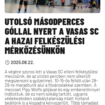
UTOLSÓ MÁSODPERCES
GÓLLAL NYERT A VASAS SC
A HAZAI FELKÉSZÜLÉSI
MÉRKŐZÉSÜNKÖN
2025.08.22.
A végére szoros lett a Vasas SC elleni felkészülési
meccsünk, de az utolsó percben nem sikerült
megszerezni a győzelmet, 10-15-ös félidő után 28-
29-re maradtunk alul a fővárosiakkal szemben. A
meccset Pipy Wolfs góljával és egy emberelőnnyel
indítottuk, de ez nem sokáig tartott, ugyanis
védekezésben szabálytalanság miatt holland
beállónk is a kispadra kényszerült. Több támadást