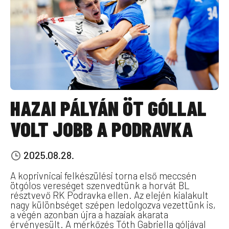
HAZAI PÁLYÁN ÖT GÓLLAL
VOLT JOBB A PODRAVKA
2025.08.28.
A koprivnicai felkészülési torna első meccsén
ötgólos vereséget szenvedtünk a horvát BL
résztvevő RK Podravka ellen. Az elején kialakult
nagy különbséget szépen ledolgozva vezettünk is,
a végén azonban újra a hazaiak akarata
érvényesült. A mérkőzés Tóth Gabriella góljával