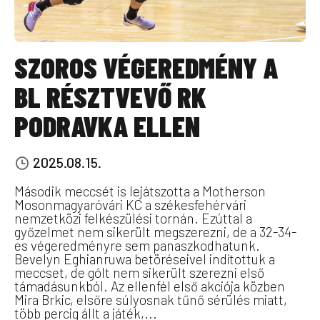
SZOROS VÉGEREDMÉNY A
BL RÉSZTVEVŐ RK
PODRAVKA ELLEN
2025.08.15.
Második meccsét is lejátszotta a Motherson
Mosonmagyaróvári KC a székesfehérvári
nemzetközi felkészülési tornán. Ezúttal a
győzelmet nem sikerült megszerezni, de a 32-34-
es végeredményre sem panaszkodhatunk.
Bevelyn Eghianruwa betöréseivel indítottuk a
meccset, de gólt nem sikerült szerezni első
támadásunkból. Az ellenfél első akciója közben
Mira Brkic, elsőre súlyosnak tűnő sérülés miatt,
több percig állt a játék,...