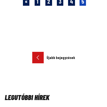
«
1
2
3
4
5
BEJEGYZÉS
Újabb bejegyzések
NAVIGÁCIÓ
LEGUTÓBBI HÍREK