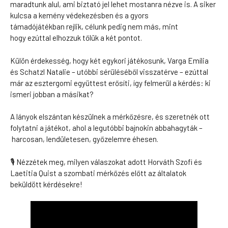
maradtunk alul, ami biztató jel lehet mostanra nézve is. A siker
kulcsa a kemény védekezésben és a gyors
támadójátékban rejlik, célunk pedig nem más, mint
hogy ezúttal elhozzuk tőlük a két pontot.
Külön érdekesség, hogy két egykori játékosunk, Varga Emília
és Schatzl Natalie – utóbbi sérüléséből visszatérve – ezúttal
már az esztergomi együttest erősíti, így felmerül a kérdés: ki
ismeri jobban a másikat?
A lányok elszántan készülnek a mérkőzésre, és szeretnék ott
folytatni a játékot, ahol a legutóbbi bajnokin abbahagyták –
harcosan, lendületesen, győzelemre éhesen.
🎙 Nézzétek meg, milyen válaszokat adott Horváth Szofi és
Laetitia Quist a szombati mérkőzés előtt az általatok
beküldött kérdésekre!