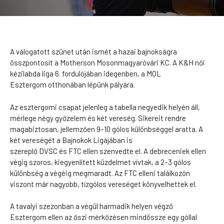
A válogatott szünet után ismét a hazai bajnokságra
összpontosít a Motherson Mosonmagyaróvári KC. A K&H női
kézilabda liga 6. fordulójában idegenben, a MOL
Esztergom otthonában lépünk pályára.
Az esztergomi csapat jelenleg a tabella negyedik helyén áll,
mérlege négy győzelem és két vereség. Sikereit rendre
magabiztosan, jellemzően 9–10 gólos különbséggel aratta. A
két vereségét a Bajnokok Ligájában is
szereplő DVSC és FTC ellen szenvedte el. A debreceniek ellen
végig szoros, kiegyenlített küzdelmet vívtak, a 2–3 gólos
különbség a végéig megmaradt. Az FTC elleni találkozón
viszont már nagyobb, tízgólos vereséget könyvelhettek el.
A tavalyi szezonban a végül harmadik helyen végző
Esztergom ellen az őszi mérkőzésen mindössze egy góllal