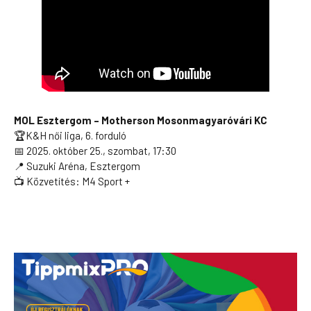
MOL Esztergom
– Motherson Mosonmagyaróvári KC
🏆K&H női liga, 6. forduló
📅 2025. október 25., szombat, 17:30
📍 Suzuki Aréna, Esztergom
📺 Közvetítés: M4 Sport +