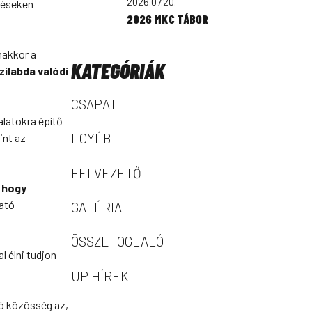
2026.07.20.
zéseken
2026 MKC TÁBOR
nakkor a
KATEGÓRIÁK
ilabda valódi
CSAPAT
alatokra építő
EGYÉB
int az
FELVEZETŐ
 hogy
ató
GALÉRIA
ÖSSZEFOGLALÓ
l élni tudjon
UP HÍREK
ló közösség az,