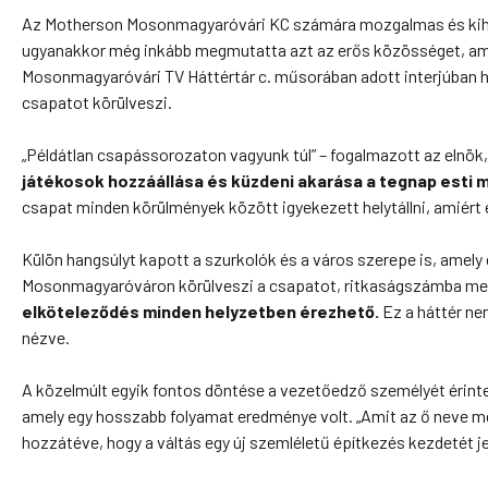
Az Motherson Mosonmagyaróvári KC számára mozgalmas és kihívá
ugyanakkor még inkább megmutatta azt az erős közösséget, amely
Mosonmagyaróvári TV Háttértár c. műsorában adott interjúban ha
csapatot körülveszi.
„Példátlan csapássorozaton vagyunk túl” – fogalmazott az elnök
játékosok hozzáállása és küzdeni akarása a tegnap esti 
csapat minden körülmények között igyekezett helytállni, amiért e
Külön hangsúlyt kapott a szurkolók és a város szerepe is, amely
Mosonmagyaróváron körülveszi a csapatot, ritkaságszámba m
elköteleződés minden helyzetben érezhető.
Ez a háttér ne
nézve.
A közelmúlt egyik fontos döntése a vezetőedző személyét érint
amely egy hosszabb folyamat eredménye volt. „Amit az ő neve me
hozzátéve, hogy a váltás egy új szemléletű építkezés kezdetét je