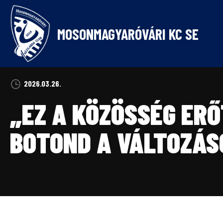
Skip
to
content
MOSONMAGYARÓVÁRI KC SE
2026.03.26.
„EZ A KÖZÖSSÉG ERŐ
BOTOND A VÁLTOZÁS