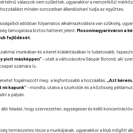
gyértelmű válaszok nem születtek, ugyanakkor a nemzetközi mérkő
 hozzáállást minden sorozatban állandósítani tudja az együttes.
átosságaiból adódóan folyamatos alkalmazkodásra van szükség, ugya
sség támogatása biztos hátteret jelent.
Mosonmagyaróváron a kéz
ub fejlődését.
b a szakmai munkában és a keret kialakításában is tudatosabb, tapaszt
gy picit másképpen”
– utalt a változásokra Gáspár Botond, aki szer
 csapat számára is.
zenetet fogalmazott meg: a legfontosabb a hozzáállás.
„Azt kérem,
it mi kapunk”
– mondta, utalva a szurkolók és a közösség példamut
dni a pályán.
álló feladat, hogy szervezetten, egységesen és kellő koncentrációva
ősség természetes része a munkájának, ugyanakkor a klub mögött ál