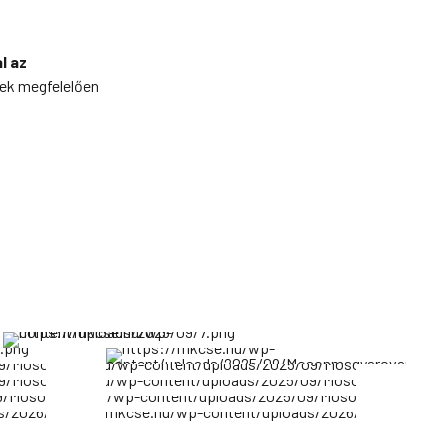
l az
ek megfelelően