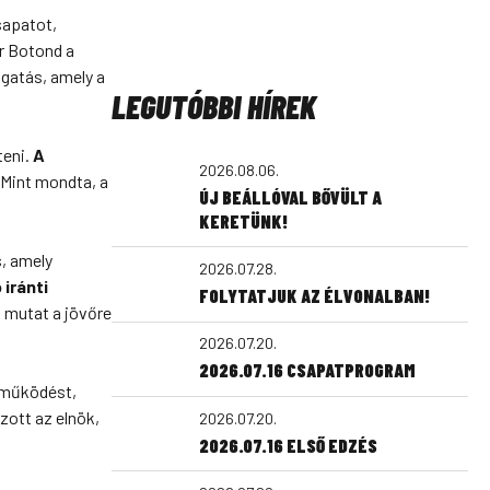
sapatot,
r Botond a
gatás, amely a
LEGUTÓBBI HÍREK
teni.
A
2026.08.06.
. Mint mondta, a
ÚJ BEÁLLÓVAL BŐVÜLT A
KERETÜNK!
s, amely
2026.07.28.
 iránti
FOLYTATJUK AZ ÉLVONALBAN!
 mutat a jövőre
2026.07.20.
2026.07.16 CSAPATPROGRAM
ttműködést,
zott az elnök,
2026.07.20.
2026.07.16 ELSŐ EDZÉS