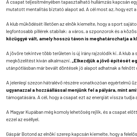
A csapat teljesítményében tapasztalható hullámzás kapcsán e
mutatott mentalitás biztató alapot ad. A cél most az, hogy ezt a
A klub működését illetően az elnök kiemelte, hogy a sport saj
legfontosabb pillérek stabilak: a város, a szponzorok és a közö
közüggyé vált, amely hosszú távon is meghatározhatja a kl
A jövőre tekintve több területen is új irány rajzolódik ki. A klu
megközelítést kíván alkalmazni.
„Elkezdjük a jövő építését e
utánpótlásban már bevált döntések jó alapot adhatnak a felnőtt
A jelenlegi szezon hátralévő részére vonatkozóan egyértelmű ü
ugyanazzal a hozzáállással menjünk fel a pályára, mint am
támogatására. A cél, hogy a csapat ezt az energiát vissza tudja a
A Magyar Kupában még komoly lehetőség rejlik, és a csapat előtt 
ezzel az eséllyel.
Gáspár Botond az elnöki szerep kapcsán kiemelte, hogy a felel