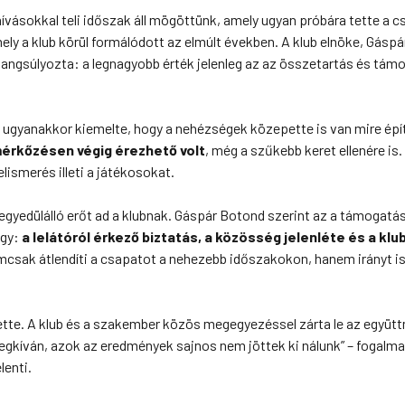
sokkal teli időszak áll mögöttünk, amely ugyan próbára tette a c
 a klub körül formálódott az elmúlt években. A klub elnöke, Gáspá
ngsúlyozta: a legnagyobb érték jelenleg az az összetartás és támo
, ugyanakkor kiemelte, hogy a nehézségek közepette is van mire épí
mérkőzésen végig érezhető volt
, még a szűkebb keret ellenére is
lismerés illeti a játékosokat.
 egyedülálló erőt ad a klubnak. Gáspár Botond szerint az a támogatá
egy:
a lelátóról érkező biztatás, a közösség jelenléte és a klub
mcsak átlendíti a csapatot a nehezebb időszakokon, hanem irányt is
ette. A klub és a szakember közös megegyezéssel zárta le az együ
gkíván, azok az eredmények sajnos nem jöttek ki nálunk” – fogalma
lenti.