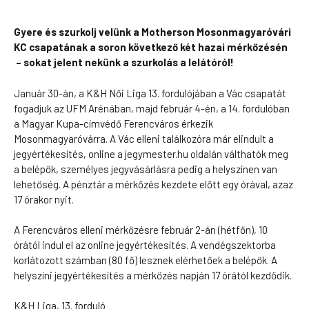
Gyere és szurkolj velünk a Motherson Mosonmagyaróvári
KC csapatának a soron következő két hazai mérkőzésén
– sokat jelent nekünk a szurkolás a lelátóról!
Január 30-án, a K&H Női Liga 13. fordulójában a Vác csapatát
fogadjuk az UFM Arénában, majd február 4-én, a 14. fordulóban
a Magyar Kupa-címvédő Ferencváros érkezik
Mosonmagyaróvárra. A Vác elleni találkozóra már elindult a
jegyértékesítés, online a jegymester.hu oldalán válthatók meg
a belépők, személyes jegyvásárlásra pedig a helyszínen van
lehetőség. A pénztár a mérkőzés kezdete előtt egy órával, azaz
17 órakor nyit.
A Ferencváros elleni mérkőzésre február 2-án (hétfőn), 10
órától indul el az online jegyértékesítés. A vendégszektorba
korlátozott számban (80 fő) lesznek elérhetőek a belépők. A
helyszíni jegyértékesítés a mérkőzés napján 17 órától kezdődik.
K&H Liga, 13. forduló