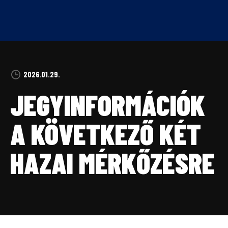
Skip
to
content
2026.01.29.
JEGYINFORMÁCIÓK
A KÖVETKEZŐ KÉT
HAZAI MÉRKŐZÉSRE