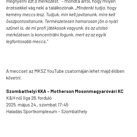
megnyerni ezt a mérkőzést.”
– mondta arról, hogy milyen
érzésekkel vág neki a találkozónak.
„Mindenki tudja, hogy
kemény meccs lesz. Tudjuk, min kell javítanunk, mire kell
összpontosítanunk. Természetesen hamarosan jön a nyári
szünet is, de mi profi játékosok vagyunk, és az utolsó
mérkőzésen is koncentrálni fogunk, mert ez az egyik
legfontosabb meccs.”
A meccset az MKSZ YouTube csatornáján lehet majd élőben
követni.
Szombathelyi KKA – Motherson Mosonmagyaróvári KC
K&H női liga 26. forduló
2025. május 24., szombat 17:45
Haladás Sportkomplexum – Szombathely