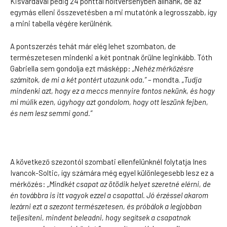
Kisvárdával pedig 24 ponttal holtversenyben állnánk, de az
egymás elleni összevetésben a mi mutatónk a legrosszabb, így
a mini tabella végére kerülnénk.
A pontszerzés tehát már elég lehet szombaton, de
természetesen mindenki a két pontnak örülne leginkább. Tóth
Gabriella sem gondolja ezt másképp:
„Nehéz mérkőzésre
számítok, de mi a két pontért utazunk oda.”
– mondta.
„Tudja
mindenki azt, hogy ez a meccs mennyire fontos nekünk, és hogy
mi múlik ezen, úgyhogy azt gondolom, hogy ott leszünk fejben,
és nem lesz semmi gond.”
A következő szezontól szombati ellenfelünknél folytatja Ines
Ivancok-Soltic, így számára még egyel különlegesebb lesz ez a
mérkőzés:
„Mindkét csapat az ötödik helyet szeretné elérni, de
én továbbra is itt vagyok ezzel a csapattal. Jó érzéssel akarom
lezárni ezt a szezont természetesen, és próbálok a legjobban
teljesíteni, mindent beleadni, hogy segítsek a csapatnak