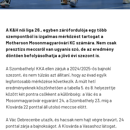
A K&H női liga 26., egyben zárófordulója egy több
szempontból is izgalmas mérkőzést tartogat a
Motherson Mosonmagyaróvári KC számára. Nem csak
presztízs meccsről van ugyanis szó, de az eredmény
döntően befolyásolhatja a jövő évi szezont is.
A Szombathelyi KKA ellen zárjuk a 2024/2025-ös bajnoki
szezont, és nem túlzás azt állítani, hogy az évad egyik
legfontosabb mérkőzése következik. A múlt heti
eredményeknek köszönhetően a tabella 5. és 8. helyezettje
között két pontra csökkent a különbség: a Vác és a
Mosonmagyaróvár egyaránt 24, a Szombathely 23, míg a
Kisvárda 22 ponttal áll utolsó meccse előtt.
A Vác Debrecenbe utazik, és hacsak nem hajt végre bravúrt, 24
ponttal zárja a bajnokságot. A Kisvárda a Vasashoz látogat,