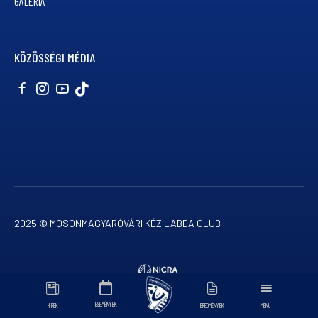
GALÉRIA
KÖZÖSSÉGI MÉDIA
2025 © MOSONMAGYARÓVÁRI KÉZILABDA CLUB
ADATVÉDELMI TÁJÉKOZTATÓ
ESEMÉNYEK
HÍREK
EREDMÉNYEK
MENÜ