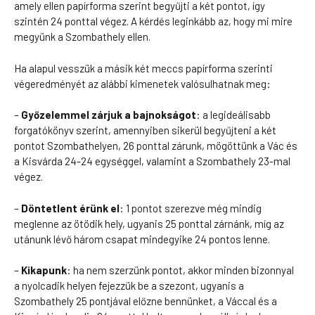
amely ellen papírforma szerint begyűjti a két pontot, így
szintén 24 ponttal végez. A kérdés leginkább az, hogy mi mire
megyünk a Szombathely ellen.
Ha alapul vesszük a másik két meccs papírforma szerinti
végeredményét az alábbi kimenetek valósulhatnak meg:
–
Győzelemmel zárjuk a bajnokságot
: a legideálisabb
forgatókönyv szerint, amennyiben sikerül begyűjteni a két
pontot Szombathelyen, 26 ponttal zárunk, mögöttünk a Vác és
a Kisvárda 24-24 egységgel, valamint a Szombathely 23-mal
végez.
–
Döntetlent érünk el
: 1 pontot szerezve még mindig
meglenne az ötödik hely, ugyanis 25 ponttal zárnánk, míg az
utánunk lévő három csapat mindegyike 24 pontos lenne.
–
Kikapunk
: ha nem szerzünk pontot, akkor minden bizonnyal
a nyolcadik helyen fejezzük be a szezont, ugyanis a
Szombathely 25 pontjával előzne bennünket, a Váccal és a