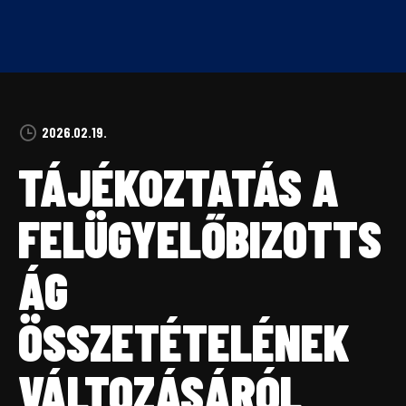
Skip
to
content
2026.02.19.
TÁJÉKOZTATÁS A
FELÜGYELŐBIZOTTS
ÁG
ÖSSZETÉTELÉNEK
VÁLTOZÁSÁRÓL