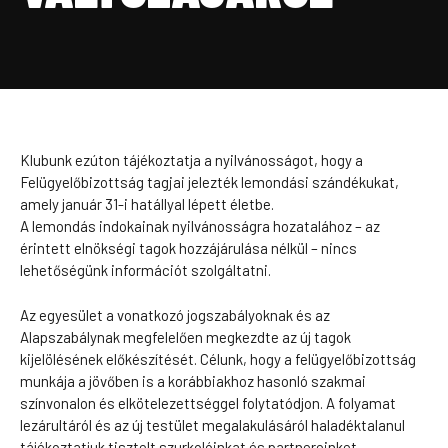
Klubunk ezúton tájékoztatja a nyilvánosságot, hogy a
Felügyelőbizottság tagjai jelezték lemondási szándékukat,
amely január 31-i hatállyal lépett életbe.
A lemondás indokainak nyilvánosságra hozatalához – az
érintett elnökségi tagok hozzájárulása nélkül – nincs
lehetőségünk információt szolgáltatni.
Az egyesület a vonatkozó jogszabályoknak és az
Alapszabálynak megfelelően megkezdte az új tagok
kijelölésének előkészítését. Célunk, hogy a felügyelőbizottság
munkája a jövőben is a korábbiakhoz hasonló szakmai
színvonalon és elkötelezettséggel folytatódjon. A folyamat
lezárultáról és az új testület megalakulásáról haladéktalanul
tájékoztatjuk tisztelt szurkolóinkat és partnereinket.