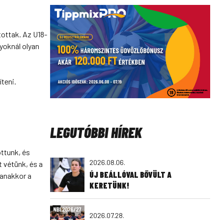
ottak. Az U18-
lyoknál olyan
teni.
LEGUTÓBBI HÍREK
ottunk, és
2026.08.06.
t vétünk, és a
ÚJ BEÁLLÓVAL BŐVÜLT A
yanakkor a
KERETÜNK!
2026.07.28.