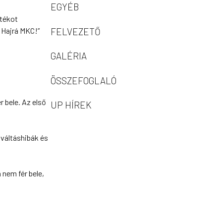
EGYÉB
átékot
FELVEZETŐ
 Hajrá MKC!”
GALÉRIA
ÖSSZEFOGLALÓ
 bele. Az első
UP HÍREK
 váltáshibák és
 nem fér bele,