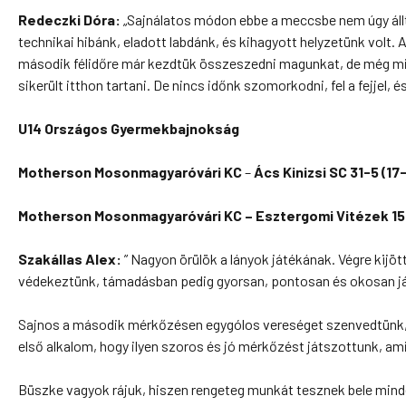
Redeczki Dóra:
„Sajnálatos módon ebbe a meccsbe nem úgy állt
technikai hibánk, eladott labdánk, és kihagyott helyzetünk volt
második félidőre már kezdtük összeszedni magunkat, de még mind
sikerült itthon tartani. De nincs időnk szomorkodni, fel a fejjel, 
U14 Országos Gyermekbajnokság
Motherson Mosonmagyaróvári KC
–
Ács Kinizsi SC 31-5 (17
Motherson Mosonmagyaróvári KC – Esztergomi Vitézek 15-
Szakállas Alex:
” Nagyon örülök a lányok játékának. Végre kijöt
védekeztünk, támadásban pedig gyorsan, pontosan és okosan játs
Sajnos a második mérkőzésen egygólos vereséget szenvedtünk, de 
első alkalom, hogy ilyen szoros és jó mérkőzést játszottunk, ami
Büszke vagyok rájuk, hiszen rengeteg munkát tesznek bele minde