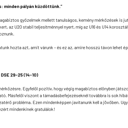
tos: minden pályán küzdöttünk.”
agabiztos győzelmek mellett tanulságos, kemény mérkőzések is jut
ikert, az U20 stabil teljesítménnyel nyert, míg az U16 és U14 korosztá
goznunk.
nk hozta azt, amit várunk – és ez az, amire hosszú távon lehet épí
 DSE
29-25 (14-10)
 mérkőzésre. Egyfelől pozitív, hogy végig magabiztos előnyben játsz
tató. Másfelől viszont a támadásbefejezéseknél továbbra is sok hibá
szatérő probléma. Ezen mindenképpen javítanunk kell a jövőben. Ug
ezért mindenkinek gratulálok!