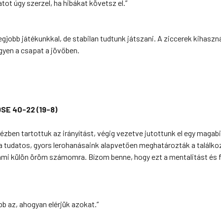
tot úgy szerzel, ha hibákat követsz el.”
jobb játékunkkal, de stabilan tudtunk játszani. A ziccerek kihaszn
gyen a csapat a jövőben.
SE 40-22 (19-8)
zben tartottuk az irányítást, végig vezetve jutottunk el egy magab
 tudatos, gyors lerohanásaink alapvetően meghatározták a találkoz
 ami külön öröm számomra. Bízom benne, hogy ezt a mentalitást és 
b az, ahogyan elérjük azokat.”