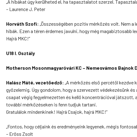
„A hibákat úgy kerülheted el, ha tapasztalatot szerzel. Tapasztala
– Laurence J. Peter
Horváth Szofi:
„Összességében pozitív mérkőzés volt. Nem a leg
hibák. Ezen a téren érdemes javulni, hogy még magabiztosabb le
Hajrá MKC!”
U18 I. Osztály
Motherson Mosonmagyaróvári KC – Nemesvámos Bajnok D
Halász Máté, vezetőedző:
„A mérkőzés első percétől kezdve ké
győzelemig. Úgy gondolom, hogy a szervezett védekezésünk és a
csapat végig fegyelmezetten és kellő koncentrációval játszott,
további mérkőzéseken is fenn tudjuk tartani.
Gratulálok mindenkinek! Hajrá Csajok, hajrá MKC!”
„Fontos, hogy céljaink és eredményeink legyenek, mégis fontosab
– Erőss Zsolt