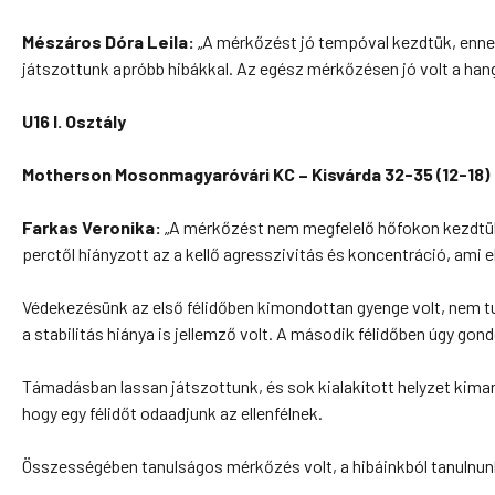
Mészáros Dóra Leila:
„A mérkőzést jó tempóval kezdtük, ennek 
játszottunk apróbb hibákkal. Az egész mérkőzésen jó volt a hang
U16 I. Osztály
Motherson Mosonmagyaróvári KC
– Kisvárda 32-35 (12-18)
Farkas Veronika:
„A mérkőzést nem megfelelő hőfokon kezdtük, 
perctől hiányzott az a kellő agresszivitás és koncentráció, ami 
Védekezésünk az első félidőben kimondottan gyenge volt, nem tudtu
a stabilitás hiánya is jellemző volt. A második félidőben úgy gon
Támadásban lassan játszottunk, és sok kialakított helyzet kimara
hogy egy félidőt odaadjunk az ellenfélnek.
Összességében tanulságos mérkőzés volt, a hibáinkból tanulnunk k