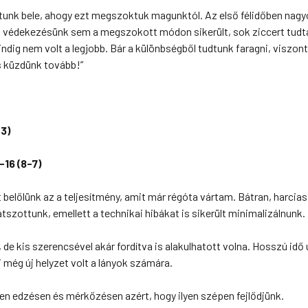
unk bele, ahogy ezt megszoktuk magunktól. Az első félidőben nagy
. A védekezésünk sem a megszokott módon sikerült, sok ziccert tudta
ig nem volt a legjobb. Bár a különbségből tudtunk faragni, viszon
és küzdünk tovább!”
-3)
16 (8-7)
t belőlünk az a teljesítmény, amit már régóta vártam. Bátran, harcia
zottunk, emellett a technikai hibákat is sikerült minimalizálnunk.
kis szerencsével akár fordítva is alakulhatott volna. Hosszú idő u
 még új helyzet volt a lányok számára.
n edzésen és mérkőzésen azért, hogy ilyen szépen fejlődjünk.