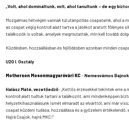
„Volt, ahol domináltunk, volt, ahol tanultunk – de egy biz
Mozgalmas hétvégén vannak túl utánpótlás csapataink, ahol a m
as csapat végig kontroll alatt tartva a játékot aratott fölényes s
találkozók is voltak, amelyek megmutatták, min kell tovább dol
Küzdésben, hozzáállásban és fejlődésben azonban minden csapatu
U20 I. Osztály
Motherson Mosonmagyaróvári KC
–
Nemesvámos Bajnok
Halász Máté, vezetőedző
: „Kettős érzésekkel tekintek erre a
kontroll alatt tudtuk tartani a találkozót, ami mindenképpen biz
helyzetkihasználásunk ismét elmaradt az elvárttól, ami már vis
csapat küzdeni tudása, hozzáállása és a győzelem értékelendő, 
Hajrá Csajok, hajrá MKC!”