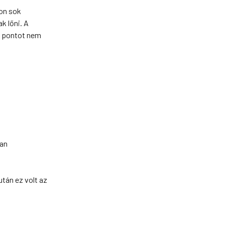
on sok
k lőni. A
t pontot nem
san
tán ez volt az