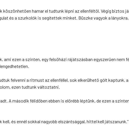
köszönhetően hamar el tudtunk lépni az ellenféltől. Végig biztos j
ulat és a szurkolók is segítettek minket. Büszke vagyok a lányokra,
ami ezen a szinten, egy felsőházi rájátszásban egyszerűen nem fér
elengedhetetlen.
k felvenni a ritmust az ellenféllel, sok elkerülhető gólt kaptunk, a
dolom, ezen tudtunk változtatni.
dt. A második félidőben ebben is előrébb léptünk, de ezen a szinten
ell, és ennél sokkal nagyobb elszántsággal, hittel kell játszanunk.”