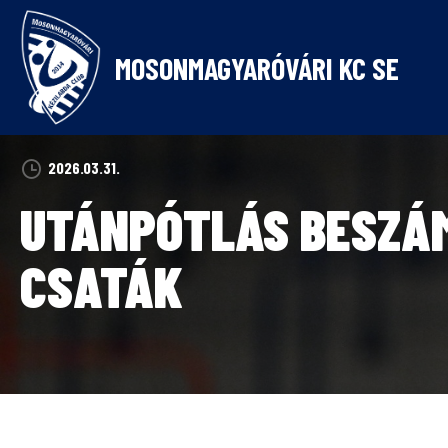
Skip
to
content
MOSONMAGYARÓVÁRI KC SE
2026.03.31.
UTÁNPÓTLÁS BESZÁM
CSATÁK