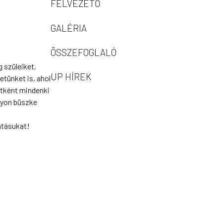
FELVEZETŐ
GALÉRIA
ÖSSZEFOGLALÓ
 szüleiket,
UP HÍREK
tünket is, ahol
atként mindenki
gyon büszke
atásukat!