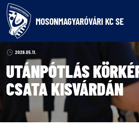
Skip
to
content
MOSONMAGYARÓVÁRI KC SE
2026.05.11.
UTÁNPÓTLÁS KÖRKÉP:
CSATA KISVÁRDÁN