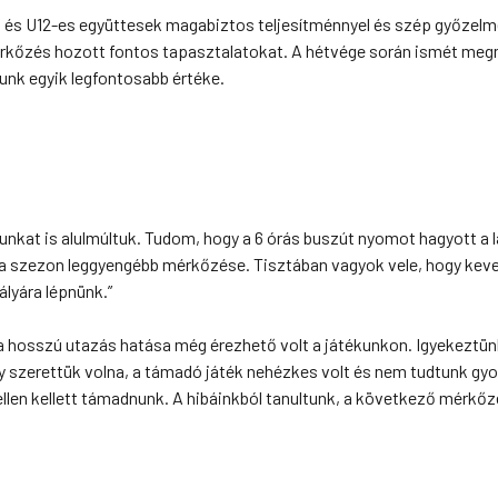
 és U12-es együttesek magabiztos teljesítménnyel és szép győzelm
mérkőzés hozott fontos tapasztalatokat. A hétvége során ismét me
unk egyik legfontosabb értéke.
nkat is alulmúltuk. Tudom, hogy a 6 órás buszút nyomot hagyott a 
lt a szezon leggyengébb mérkőzése. Tisztában vagyok vele, hogy kev
ályára lépnünk.”
 a hosszú utazás hatása még érezhető volt a játékunkon. Igyekeztün
 szerettük volna, a támadó játék nehézkes volt és nem tudtunk gyo
l ellen kellett támadnunk. A hibáinkból tanultunk, a következő mérkő