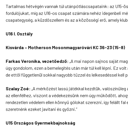
Tartalmas hétvégén vannak túl utánpótláscsapataink: az U15-ös
fordulójukat, míg az U16-os csapat számára nehéz idegenbeli 
csapategység, a küzdőszellem és az a közösségi erő, amely klub
U16 I. Osztály
Kisvárda – Motherson Mosonmagyaróvári KC
36-23 (15-8)
Farkas Veronika, vezetőedző:
„A mai napon sajnos saját magu
úgy gondolom, ezen a bemelegítés után már túl kell lépni. Ez vo
de ettől függetlenül sokkal nagyobb tűzzel és lelkesedéssel kell p
Szalay Zoé:
„A mérkőzést lassú játékkal kezdtük, valószínűleg
az ellenfélhez, viszont a védekezésünk nem úgy működött, ahogy
rendezetlen védelem ellen könnyű gólokat szerezni, így felállt fa
szeretnénk ezeket javítani és győzni.”
U15 Országos Gyermekbajnokság