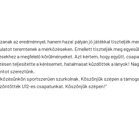
zanak az eredménnyel, hanem hazai pályán jó játékkal tiszteljék meg
latot teremtenek a mérkőzéseken. Emellett tiszteljék meg egyesüle
ésekhez a megfelelő körülményeket. Azt kértem, hogy együtt, csap
őzésen teljesítette a kérésemet, hatalmasat küzdöttek a lányok! Na
ontot szereztünk.
mérkőzésünkön sportszerűen szurkolnak. Köszönjük szépen a támog
öszöntötték U12-es csapatunkat. Köszönjük szépen!”