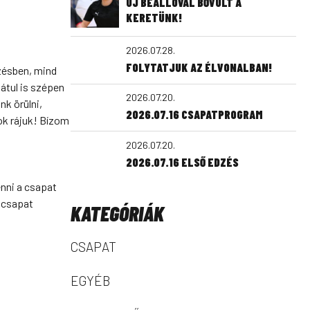
ÚJ BEÁLLÓVAL BŐVÜLT A
KERETÜNK!
2026.07.28.
FOLYTATJUK AZ ÉLVONALBAN!
zésben, mind
átul is szépen
2026.07.20.
nk örülni,
2026.07.16 CSAPATPROGRAM
ok rájuk! Bízom
2026.07.20.
2026.07.16 ELSŐ EDZÉS
enni a csapat
 csapat
KATEGÓRIÁK
CSAPAT
EGYÉB