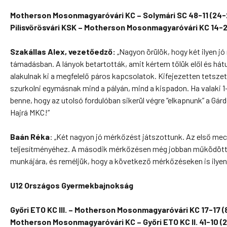
Motherson Mosonmagyaróvári KC – Solymári SC 48-11 (24-
Pilisvörösvári KSK – Motherson Mosonmagyaróvári KC 14-2
Szakállas Alex, vezetőedző:
„Nagyon örülök, hogy két ilyen 
támadásban. A lányok betartották, amit kértem tőlük elől és hátu
alakulnak ki a megfelelő páros kapcsolatok. Kifejezetten tetsze
szurkolni egymásnak mind a pályán, mind a kispadon. Ha valaki 1
benne, hogy az utolsó fordulóban sikerül végre “elkapnunk” a Gá
Hajrá MKC!”
Baán Réka
:
„Két nagyon jó mérkőzést játszottunk. Az első mecc
teljesítményéhez. A második mérkőzésen még jobban működött az 
munkájára, és reméljük, hogy a következő mérkőzéseken is ilyen 
U12 Országos Gyermekbajnokság
Győri ETO KC III. – Motherson Mosonmagyaróvári KC 17-17 (
Motherson Mosonmagyaróvári KC – Győri ETO KC II.
41-10 (