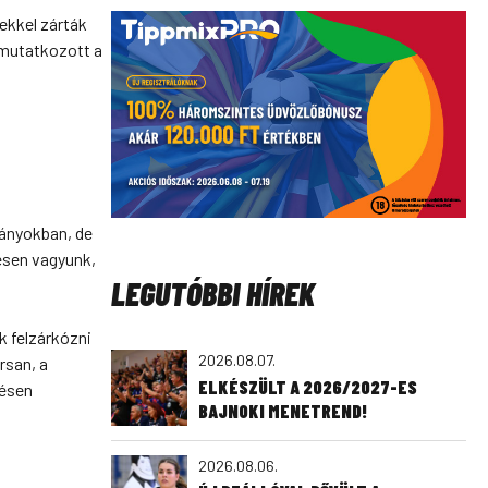
ekkel zárták
gmutatkozott a
lányokban, de
esen vagyunk,
LEGUTÓBBI HÍREK
k felzárkózni
2026.08.07.
rsan, a
ELKÉSZÜLT A 2026/2027-ES
zésen
BAJNOKI MENETREND!
2026.08.06.