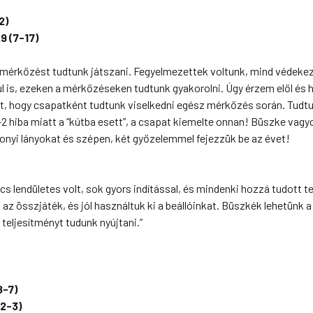
2)
9 (7-17)
jó mérkőzést tudtunk játszani. Fegyelmezettek voltunk, mind védeke
l is, ezeken a mérkőzéseken tudtunk gyakorolni. Úgy érzem elől és h
tt, hogy csapatként tudtunk viselkedni egész mérkőzés során. Tudtu
-2 hiba miatt a “kútba esett”, a csapat kiemelte onnan! Büszke vagy
rdonyi lányokat és szépen, két győzelemmel fejezzük be az évet!
s lendületes volt, sok gyors indítással, és mindenki hozzá tudott t
összjáték, és jól használtuk ki a beállóinkat. Büszkék lehetünk a
teljesítményt tudunk nyújtani.”
8-7)
22-3)