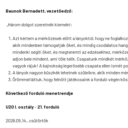
Baunok Bernadett, vezetőedző:
„Három dolgot szeretnék kiemelni:
Azt kértem a mérkőzések előtt a lányoktól, hogy ne foglalkoz
akik mindenben támogatják őket, és mindig csodálatos hangu
mindenki segíti őket, és megteremti az edzésekhez, mérkőz
adjon bele mindent, ami tőle telik. Csapatunk mindkét mérk
vagyok rájuk! A bajnokság legerősebb csapata ellen ismét p
A lányok nagyon büszkék lehetnek szüleikre, akik minden 
Örömmel láttuk, hogy felnőtt játékosaink a forduló végén k
Következő forduló menetrendje
U20 I. osztály
–
21. forduló
2026.05.14., csütörtök