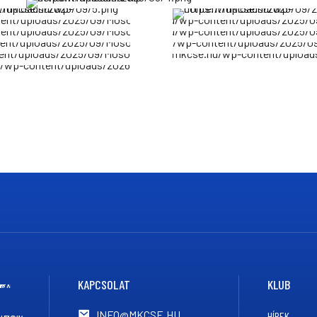
KAPCSOLAT
KLUB
INFO@MKCSE.HU
HÍREK