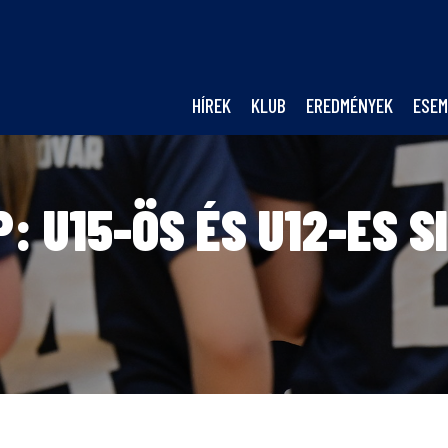
HÍREK
KLUB
EREDMÉNYEK
ESEM
 U15-ÖS ÉS U12-ES S