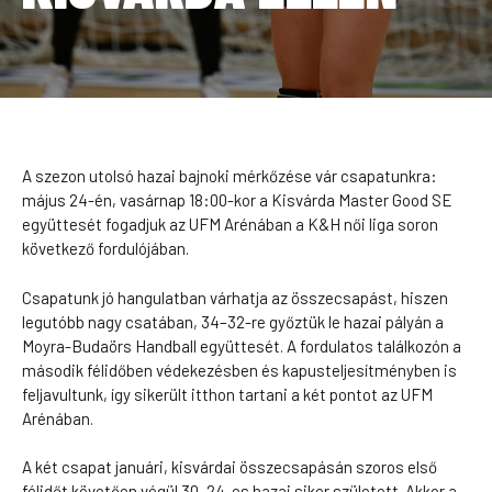
A szezon utolsó hazai bajnoki mérkőzése vár csapatunkra:
május 24-én, vasárnap 18:00-kor a Kisvárda Master Good SE
együttesét fogadjuk az UFM Arénában a K&H női liga soron
következő fordulójában.
Csapatunk jó hangulatban várhatja az összecsapást, hiszen
legutóbb nagy csatában, 34–32-re győztük le hazai pályán a
Moyra-Budaörs Handball együttesét. A fordulatos találkozón a
második félidőben védekezésben és kapusteljesítményben is
feljavultunk, így sikerült itthon tartani a két pontot az UFM
Arénában.
A két csapat januári, kisvárdai összecsapásán szoros első
félidőt követően végül 30–24-es hazai siker született. Akkor a