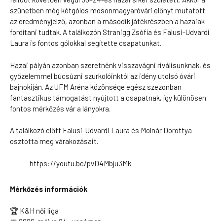
szünetben még kétgólos mosonmagyaróvári előnyt mutatott
az eredményjelző, azonban a második játékrészben a hazaiak
fordítani tudtak. A találkozón Stranigg Zsófia és Falusi-Udvardi
Laura is fontos gólokkal segítette csapatunkat.
Hazai pályán azonban szeretnénk visszavágni riválisunknak, és
győzelemmel búcsúzni szurkolóinktól az idény utolsó óvári
bajnokiján. Az UFM Aréna közönsége egész szezonban
fantasztikus támogatást nyújtott a csapatnak, így különösen
fontos mérkőzés vár a lányokra.
A találkozó előtt Falusi-Udvardi Laura és Molnár Dorottya
osztotta meg várakozásait.
https://youtu.be/pvD4Mbju3Mk
Mérkőzés információk
🏆 K&H női liga