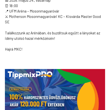
📅 2026. május 24., vasárnap
⏰ 18:00
📍 UFM Aréna – Mosonmagyaróvár
⚔️ Motherson Mosonmagyaróvári KC – Kisvárda Master Good
SE
Találkozzunk az Arénában, és buzdítsuk együtt a lányokat az
idény utolsó hazai mérkőzésén!
Hajrá MKC!