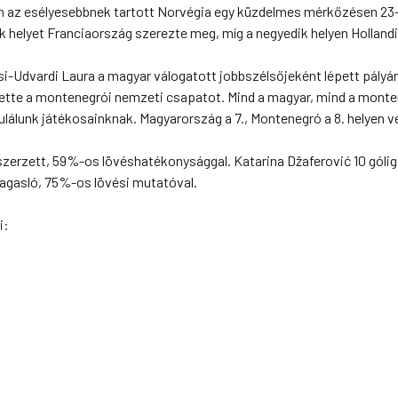
en az esélyesebbnek tartott Norvégia egy küzdelmes mérkőzésen 23–
 helyet Franciaország szerezte meg, míg a negyedik helyen Hollandi
i-Udvardi Laura a magyar válogatott jobbszélsőjeként lépett pályár
ítette a montenegrói nemzeti csapatot. Mind a magyar, mind a monte
ulálunk játékosainknak. Magyarország a 7., Montenegró a 8. helyen v
szerzett, 59%-os lövéshatékonysággal. Katarina Džaferović 10 gólig 
magasló, 75%-os lövési mutatóval.
i: