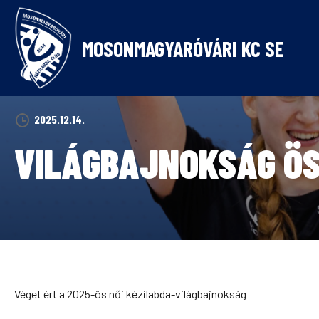
Skip
to
content
MOSONMAGYARÓVÁRI KC SE
2025.12.14.
VILÁGBAJNOKSÁG Ö
Véget ért a 2025-ös női kézilabda-világbajnokság