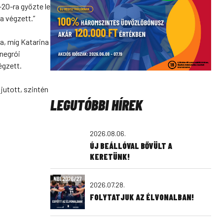
20-ra győzte le
a végzett.”
a, míg Katarina
negrói
égzett.
jutott, szintén
LEGUTÓBBI HÍREK
2026.08.06.
ÚJ BEÁLLÓVAL BŐVÜLT A
KERETÜNK!
2026.07.28.
FOLYTATJUK AZ ÉLVONALBAN!