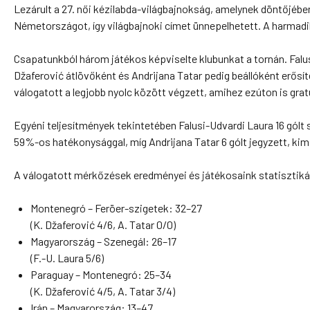
Lezárult a 27. női kézilabda-világbajnokság, amelynek döntőjéb
Németországot, így világbajnoki címet ünnepelhetett. A harmadik
Csapatunkból három játékos képviselte klubunkat a tornán. Falus
Džaferović átlövőként és Andrijana Tatar pedig beállóként erős
válogatott a legjobb nyolc között végzett, amihez ezúton is grat
Egyéni teljesítmények tekintetében Falusi-Udvardi Laura 16 gólt 
59%-os hatékonysággal, míg Andrijana Tatar 6 gólt jegyzett, ki
A válogatott mérkőzések eredményei és játékosaink statisztiká
Montenegró – Feröer-szigetek: 32–27
(K. Džaferović 4/6, A. Tatar 0/0)
Magyarország – Szenegál: 26–17
(F.-U. Laura 5/6)
Paraguay – Montenegró: 25–34
(K. Džaferović 4/5, A. Tatar 3/4)
Irán – Magyarország: 13–47