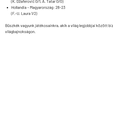
(K. Džaferović 0/1, A. Tatar 0/0)
Hollandia – Magyarország: 28–23
(F.-U. Laura 1/2)
Büszkék vagyunk játékosainkra, akik a világ legjobbjai között bi
világbajnokságon.