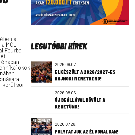
jében a
LEGUTÓBBI HÍREK
 a MOL
al Fourba
sét
Arénában
2026.08.07.
chnikai okok
ELKÉSZÜLT A 2026/2027-ES
rénában
BAJNOKI MENETREND!
vonására
 kerül sor
2026.08.06.
ÚJ BEÁLLÓVAL BŐVÜLT A
KERETÜNK!
2026.07.28.
FOLYTATJUK AZ ÉLVONALBAN!