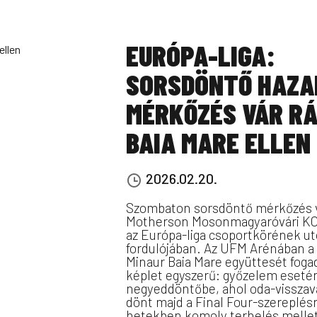
EURÓPA-LIGA:
SORSDÖNTŐ HAZA
MÉRKŐZÉS VÁR RÁ
BAIA MARE ELLEN
2026.02.20.
Szombaton sorsdöntő mérkőzés v
Motherson Mosonmagyaróvári KC
az Európa-liga csoportkörének ut
fordulójában. Az UFM Arénában 
Minaur Baia Mare együttesét fogad
képlet egyszerű: győzelem eseté
negyeddöntőbe, ahol oda-visszav
dönt majd a Final Four-szereplésr
hetekben komoly terhelés mellet