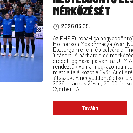
MÉRKŐZÉSÉT
2026.03.05.
Az EHF Európa-liga negyeddöntő
Motherson Mosonmagyaróvári KC
Esztergom ellen lép pályára a Fin
jutásért. A párharc első mérkőzé
eredetileg hazai pályán, az UFM 
rendeztük volna meg, azonban te
miatt a találkozót a Győri Audi A
játsszuk. A negyeddöntő első fel
2026. március 21-én, 20:00 órakor
Győrben. A...
Tovább