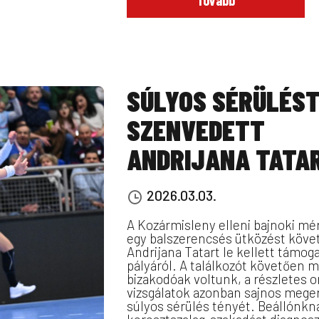
Tovább
SÚLYOS SÉRÜLÉS
SZENVEDETT
ANDRIJANA TATA
2026.03.03.
A Kozármisleny elleni bajnoki m
egy balszerencsés ütközést köve
Andrijana Tatart le kellett támoga
pályáról. A találkozót követően 
bizakodóak voltunk, a részletes o
vizsgálatok azonban sajnos meger
súlyos sérülés tényét. Beállónkná