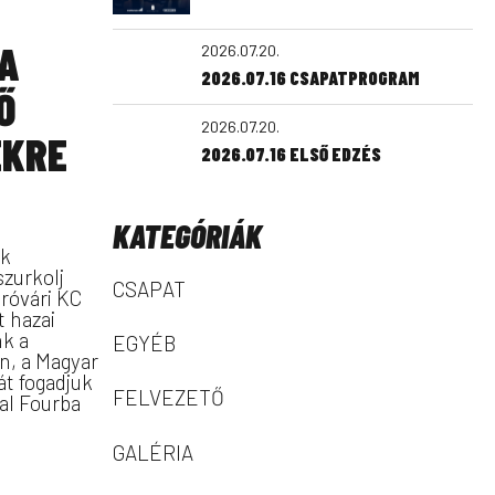
A
2026.07.20.
2026.07.16 CSAPATPROGRAM
Ő
2026.07.20.
EKRE
2026.07.16 ELSŐ EDZÉS
KATEGÓRIÁK
ak
szurkolj
CSAPAT
róvári KC
 hazai
k a
EGYÉB
én, a Magyar
át fogadjuk
FELVEZETŐ
al Fourba
.
GALÉRIA