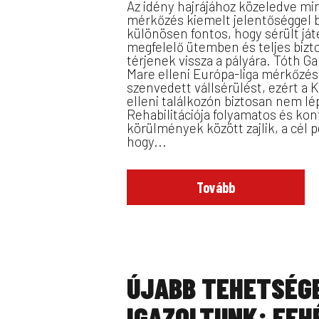
Az idény hajrájához közeledve m
mérkőzés kiemelt jelentőséggel bí
különösen fontos, hogy sérült já
megfelelő ütemben és teljes bizt
térjenek vissza a pályára. Tóth Ga
Mare elleni Európa-liga mérkőzé
szenvedett vállsérülést, ezért a 
elleni találkozón biztosan nem lé
Rehabilitációja folyamatos és kont
körülmények között zajlik, a cél p
hogy...
Tovább
ÚJABB TEHETSÉG
IGAZOLTUNK: FEH