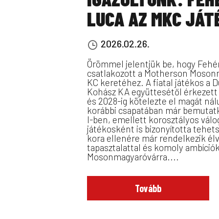
LUCA AZ MKC JÁT
2026.02.26.
Örömmel jelentjük be, hogy Fehé
csatlakozott a Motherson Moson
KC keretéhez. A fiatal játékos a 
Kohász KA együttesétől érkezet
és 2028-ig kötelezte el magát ná
korábbi csapatában már bemutat
I-ben, emellett korosztályos válo
játékosként is bizonyította tehets
kora ellenére már rendelkezik élv
tapasztalattal és komoly ambíciók
Mosonmagyaróvárra....
Tovább