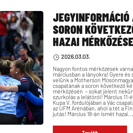
JEGYINFORMÁCIÓ 
SORON KÖVETKEZ
HAZAI MÉRKŐZÉS
2026.03.03.
Nagyon fontos mérkőzések várn
márciusban a lányokra! Gyere és 
velünk a Motherson Mosonmagya
csapatának a soron következő két
mérkőzésén – sokat jelent nekün
szurkolás a lelátóról! Március 11-
Kupa V. fordulójában a Vác csapat
az UFM Arénában, ahol a tét a Fin
jutás! Március 18-án ismét hazai..