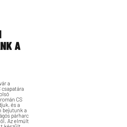
I
NK A
ár a
 csapatára
olsó
a román CS
juk, és a
n bejutunk a
ágós párharc
ől. Az elmúlt
t készült