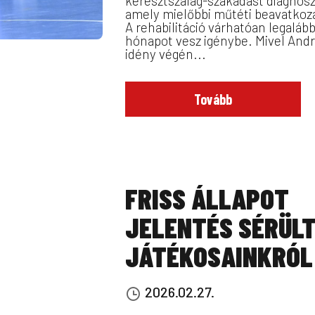
keresztszalag-szakadást diagnoszt
amely mielőbbi műtéti beavatkozá
A rehabilitáció várhatóan legalább
hónapot vesz igénybe. Mivel Andr
idény végén...
Tovább
FRISS ÁLLAPOT
JELENTÉS SÉRÜL
JÁTÉKOSAINKRÓL
2026.02.27.