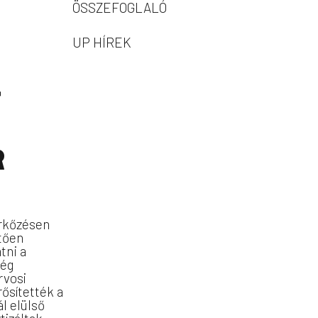
ÖSSZEFOGLALÓ
UP HÍREK
T
R
érkőzésen
tően
tni a
még
rvosi
ősítették a
l elülső