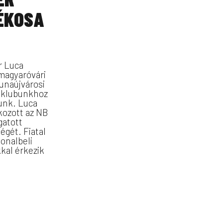
ÉKOSA
r Luca
magyaróvári
Dunaújvárosi
t klubunkhoz
lunk. Luca
kozott az NB
gatott
égét. Fiatal
onalbeli
kal érkezik