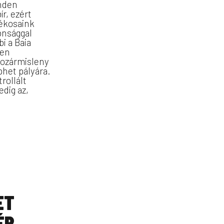
inden
r, ezért
tékosaink
onsággal
bi a Baia
sen
Kozármisleny
phet pályára.
rollált
edig az,
ET
ÉR