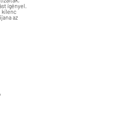
izáltak,
st igényel.
 kilenc
ijana az
T